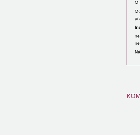
Mi
Mo
př
In
ne
ne
Ná
KOM