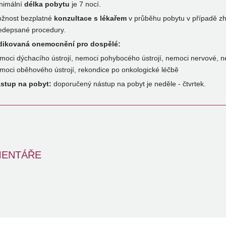
nimální
délka pobytu
je 7 nocí.
žnost bezplatné
konzultace s lékařem
v průběhu pobytu v případě zho
edepsané procedury.
dikovaná onemocnění pro dospělé:
moci dýchacího ústrojí, nemoci pohybocého ústrojí, nemoci nervové, nemo
moci oběhového ústrojí, rekondice po onkologické léčbě
stup na pobyt:
doporučený nástup na pobyt je neděle - čtvrtek.
ENTÁŘE