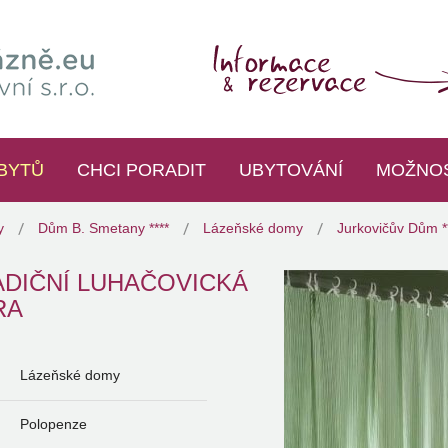
BYTŮ
CHCI PORADIT
UBYTOVÁNÍ
MOŽNOS
y
Dům B. Smetany ****
Lázeňské domy
Jurkovičův Dům *
ADIČNÍ LUHAČOVICKÁ
RA
Lázeňské domy
Polopenze