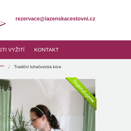
rezervace@lazenskacestovni.cz
TI VYŽITÍ
KONTAKT
***
Tradiční luhačovická kúra