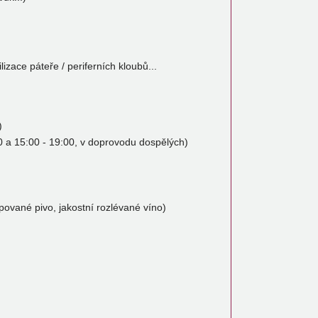
izace páteře / periferních kloubů...
)
00 a 15:00 - 19:00, v doprovodu dospělých)
pované pivo, jakostní rozlévané víno)