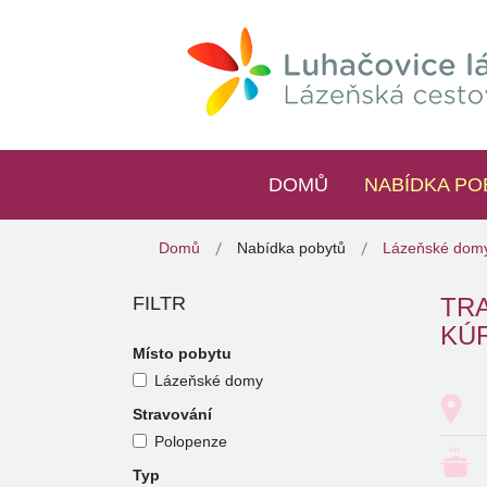
DOMŮ
NABÍDKA PO
Domů
Nabídka pobytů
Lázeňské dom
FILTR
TR
KÚ
Místo pobytu
Lázeňské domy
Stravování
Polopenze
Typ