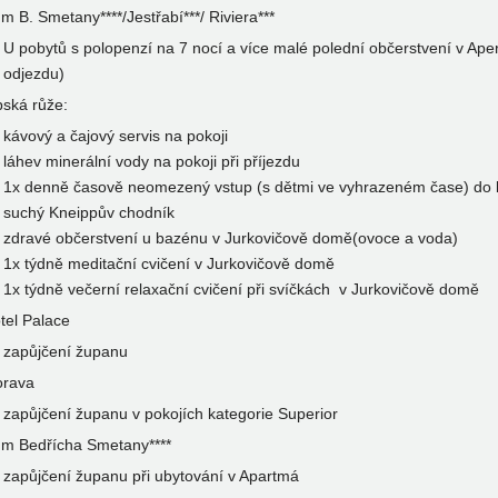
m B. Smetany****/Jestřabí***/ Riviera***
U pobytů s polopenzí na 7 nocí a více malé polední občerstvení v Ape
odjezdu)
pská růže:
kávový a čajový servis na pokoji
láhev minerální vody na pokoji při příjezdu
1x denně časově neomezený vstup (s dětmi ve vyhrazeném čase) do b
suchý Kneippův chodník
zdravé občerstvení u bazénu v Jurkovičově domě(ovoce a voda)
1x týdně meditační cvičení v Jurkovičově domě
1x týdně večerní relaxační cvičení při svíčkách v Jurkovičově domě
tel Palace
zapůjčení županu
rava
zapůjčení županu v pokojích kategorie Superior
m Bedřícha Smetany****
zapůjčení županu při ubytování v Apartmá