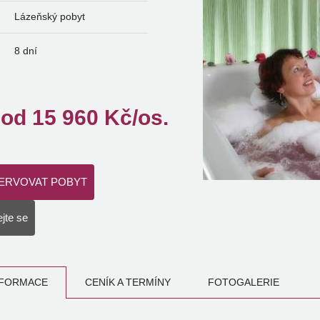
Lázeňský pobyt
8 dní
od
15 960
Kč/os.
ERVOVAT POBYT
jte se
NFORMACE
CENÍK A TERMÍNY
FOTOGALERIE