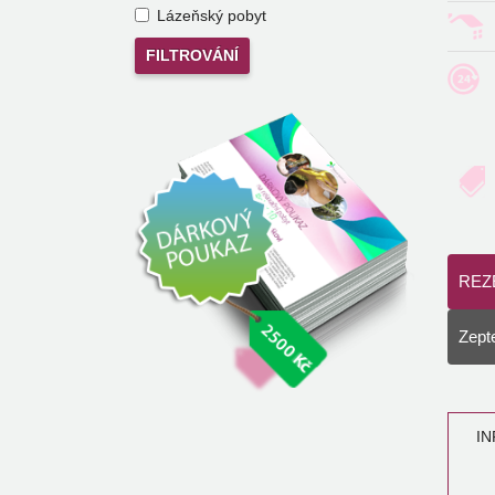
Lázeňský pobyt
REZ
Zepte
I