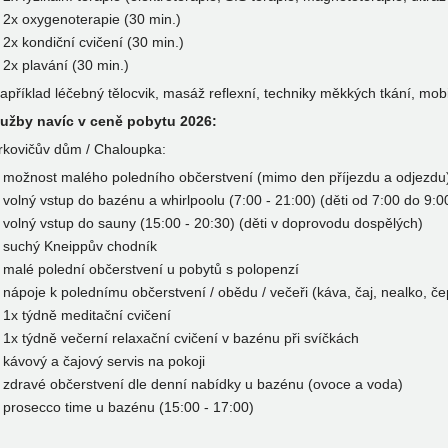
2x oxygenoterapie (30 min.)
2x kondiční cvičení (30 min.)
2x plavání (30 min.)
například léčebný tělocvik, masáž reflexní, techniky měkkých tkání, mobil
lužby navíc v ceně pobytu 2026:
rkovičův dům / Chaloupka:
možnost malého poledního občerstvení (mimo den příjezdu a odjezdu
volný vstup do bazénu a whirlpoolu (7:00 - 21:00) (děti od 7:00 do 9:
volný vstup do sauny (15:00 - 20:30) (děti v doprovodu dospělých)
suchý Kneippův chodník
malé polední občerstvení u pobytů s polopenzí
nápoje k polednímu občerstvení / obědu / večeři (káva, čaj, nealko, če
1x týdně meditační cvičení
1x týdně večerní relaxační cvičení v bazénu při svíčkách
kávový a čajový servis na pokoji
zdravé občerstvení dle denní nabídky u bazénu (ovoce a voda)
prosecco time u bazénu (15:00 - 17:00)