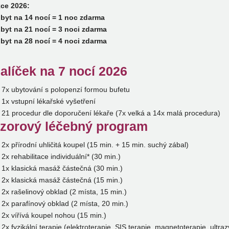
ce 2026:
byt na 14 nocí = 1 noc zdarma
byt na 21 nocí = 3 noci zdarma
byt na 28 nocí = 4 noci zdarma
alíček na 7 nocí 2026
7x ubytování s polopenzí formou bufetu
1x vstupní lékařské vyšetření
21 procedur dle doporučení lékaře (7x velká a 14x malá procedura)
zorový léčebný program
2x přírodní uhličitá koupel (15 min. + 15 min. suchý zábal)
2x rehabilitace individuální* (30 min.)
1x klasická masáž částečná (30 min.)
2x klasická masáž částečná (15 min.)
2x rašelinový obklad (2 místa, 15 min.)
2x parafínový obklad (2 místa, 20 min.)
2x vířívá koupel nohou (15 min.)
2x fyzikální terapie (elektroterapie, SIS terapie, magnetoterapie, ultraz