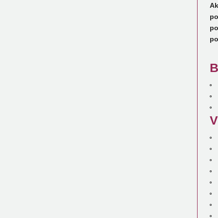
Ak
po
po
po
B
V