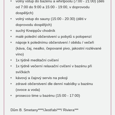
volný vstup do bazénu a whirlpoolu (7:00 - 21:00) (děti
od 7:00 do 9:00 a 15:00 - 19:00, v doprovodu
dospělých)
volný vstup do sauny (15:00 - 20:30) (děti v
doprovodu dospělých)
suchý Kneippův chodník
malé polední občerstvení u pobytů s polopenzí
nápoje k polednímu občerstvení / obědu / večeři
(káva, čaj, nealko, čepované pivo, jakostní rozlévané
víno)
1x týdně meditační cvičení
1x týdně večerní relaxační cvičení v bazénu při
svíčkách
kávový a čajový servis na pokoji
zdravé občerstvení dle denní nabídky u bazénu
(ovoce a voda)
prosecco time u bazénu (15:00 - 17:00)
Dům B. Smetany****/Jestřabí***/ Riviera***