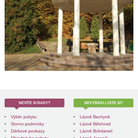
NEVÍTE
SI RADY?
NEVYBRALI
JSTE SI?
Výběr pobytu
Lázně Bechyně
Storno podmínky
Lázně Bělohrad
Dárkové poukazy
Lázně Bohdaneč