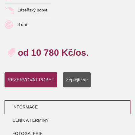
Lázeňský pobyt
8 dní
od
10 780
Kč/os.
REZERVOVAT POBYT
Zeptejte se
INFORMACE
CENÍK A TERMÍNY
FOTOGALERIE