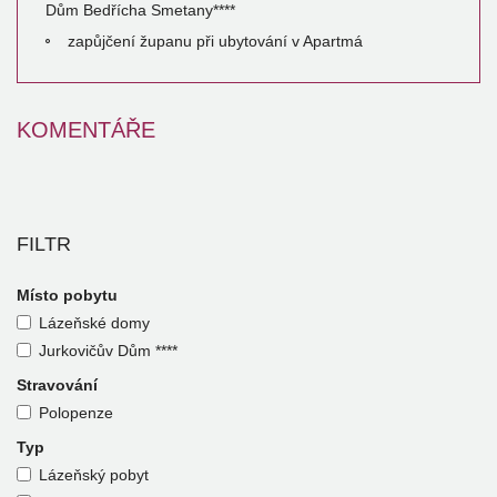
Dům Bedřícha Smetany****
zapůjčení županu při ubytování v Apartmá
KOMENTÁŘE
FILTR
Místo pobytu
Lázeňské domy
Jurkovičův Dům ****
Stravování
Polopenze
Typ
Lázeňský pobyt