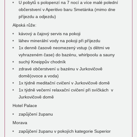
U pobytů s polopenzí na 7 nocí a více malé polední
občerstvení v Aperitivo baru Smetánka (mimo dne
příjezdu a odjezdu)
Alpská růže:
kávový a čajový servis na pokoji
láhev minerální vody na pokoji při příjezdu
1x denně časově neomezený vstup (s dětmi ve
vyhrazeném čase) do bazénu, whirlpoolu a sauny
suchý Kneippův chodník
zdravé občerstvení u bazénu v Jurkovičově
domě(ovoce a voda)
1x týdně meditační cvičení v Jurkovičově domě
1x týdně večerní relaxační cvičení při svíčkách v
Jurkovičově domě
Hotel Palace
zapůjčení županu
Morava
zapůjčení županu v pokojích kategorie Superior