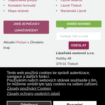
Objednávka pobytu
Lázně Jeseník
Kontaktní formulář
Lázně Třeboň
Mapa stránek
Mariánské Lázně
JAKÉ
JE POČASÍ V
ODBĚR
NOVINEK
LUHAČOVICÍCH?
Aktuální
Počasí
v Zlínském
kraji.
Lázeňská cestovní s.r.o.
Holičky 48
379 01 Třeboň
info@lazenskacestovni.cz
Tento web používá cookies ke správě autentizace,
navigace a dalších funkcí.
Používáním našich webových stránek souhlasíte s tím,
že můžeme umístit tyto typy cookies na vašem zařízení.
Kontakt na pověřenou osobu správce dle GDPR: Ing. et Bc. Zdeněk Chaloupka,
Zásady používání Cookies
email:
chaloupka@lazenskacestovni.cz
© 2013 - 2018 LuhačoviceLázně.eu. Prezentaci vytvořila
POČÍTAČOVÁ
Zásady ochrany osobních údajů
POHOTOVOST
s.r.o.
Odmítnout
Rozumím!