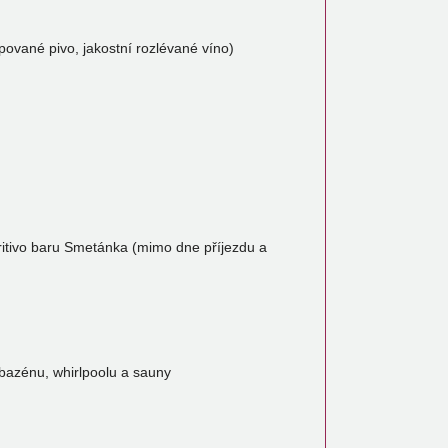
pované pivo, jakostní rozlévané víno)
ritivo baru Smetánka (mimo dne příjezdu a
azénu, whirlpoolu a sauny