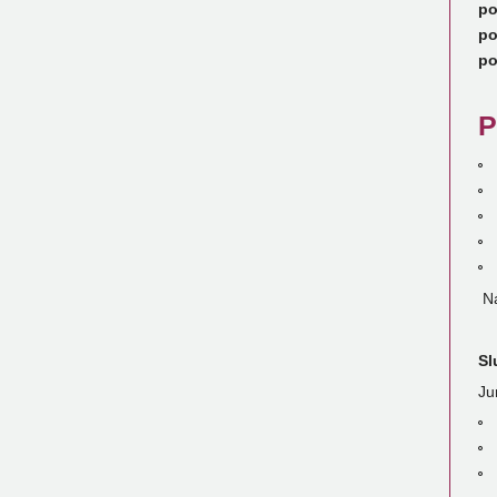
po
po
po
P
Ná
Sl
Ju