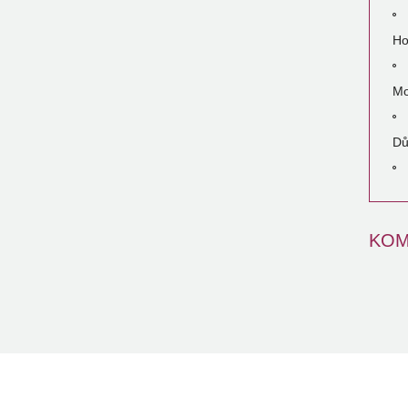
Ho
Mo
Dů
KOM