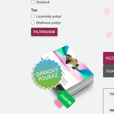
Snídaně
Typ
Lázeňský pobyt
Wellness pobyt
REZ
Zepte
I
Ak