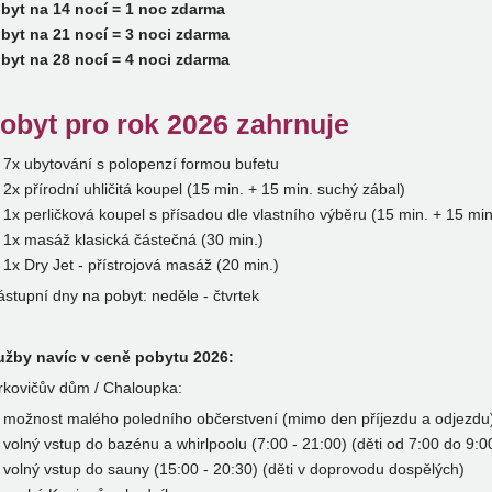
byt na 14 nocí = 1 noc zdarma
byt na 21 nocí = 3 noci zdarma
byt na 28 nocí = 4 noci zdarma
obyt pro rok 2026 zahrnuje
7x ubytování s polopenzí formou bufetu
2x přírodní uhličitá koupel (15 min. + 15 min. suchý zábal)
1x perličková koupel s přísadou dle vlastního výběru (15 min. + 15 min
1x masáž klasická částečná (30 min.)
1x Dry Jet - přístrojová masáž (20 min.)
stupní dny na pobyt: neděle - čtvrtek
užby navíc v ceně pobytu 2026:
rkovičův dům / Chaloupka:
možnost malého poledního občerstvení (mimo den příjezdu a odjezdu
volný vstup do bazénu a whirlpoolu (7:00 - 21:00) (děti od 7:00 do 9:
volný vstup do sauny (15:00 - 20:30) (děti v doprovodu dospělých)