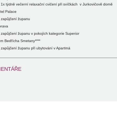
1x týdně večerní relaxační cvičení při svíčkách v Jurkovičově domě
tel Palace
zapůjčení županu
rava
zapůjčení županu v pokojích kategorie Superior
m Bedřícha Smetany****
zapůjčení županu při ubytování v Apartmá
ENTÁŘE