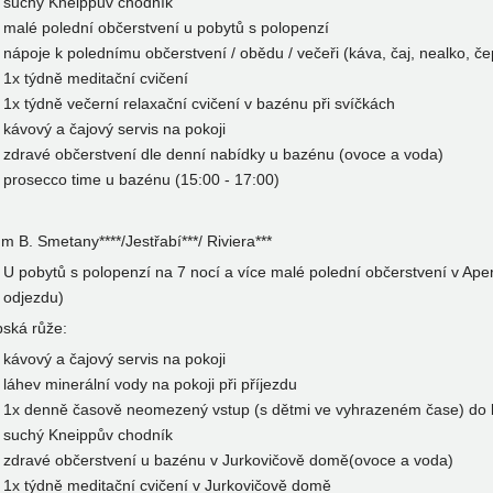
suchý Kneippův chodník
malé polední občerstvení u pobytů s polopenzí
nápoje k polednímu občerstvení / obědu / večeři (káva, čaj, nealko, če
1x týdně meditační cvičení
1x týdně večerní relaxační cvičení v bazénu při svíčkách
kávový a čajový servis na pokoji
zdravé občerstvení dle denní nabídky u bazénu (ovoce a voda)
prosecco time u bazénu (15:00 - 17:00)
m B. Smetany****/Jestřabí***/ Riviera***
U pobytů s polopenzí na 7 nocí a více malé polední občerstvení v Ape
odjezdu)
pská růže:
kávový a čajový servis na pokoji
láhev minerální vody na pokoji při příjezdu
1x denně časově neomezený vstup (s dětmi ve vyhrazeném čase) do b
suchý Kneippův chodník
zdravé občerstvení u bazénu v Jurkovičově domě(ovoce a voda)
1x týdně meditační cvičení v Jurkovičově domě