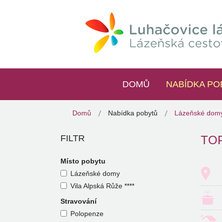
DOMŮ
NABÍDKA PO
Domů
Nabídka pobytů
Lázeňské dom
FILTR
TO
Místo pobytu
Lázeňské domy
Vila Alpská Růže ****
Stravování
Polopenze