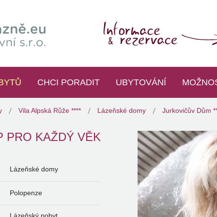
BYTŮ
CHCI PORADIT
UBYTOVÁNÍ
MOŽNOS
y
Vila Alpská Růže ****
Lázeňské domy
Jurkovičův Dům **
P PRO KAŽDÝ VĚK
Lázeňské domy
Polopenze
Lázeňský pobyt