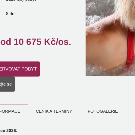
8 dní
od
10 675
Kč/os.
ERVOVAT POBYT
jte se
NFORMACE
CENÍK A TERMÍNY
FOTOGALERIE
ce 2026: