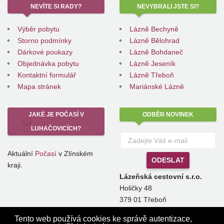
NEVÍTE
SI RADY?
NEVYBRALI
JSTE SI?
Výběr pobytu
Lázně Bechyně
Storno podmínky
Lázně Bělohrad
Dárkové poukazy
Lázně Bohdaneč
Objednávka pobytu
Lázně Jeseník
Kontaktní formulář
Lázně Třeboň
Mapa stránek
Mariánské Lázně
JAKÉ
JE POČASÍ V
ODBĚR
NOVINEK
LUHAČOVICÍCH?
Aktuální
Počasí
v Zlínském
kraji.
Lázeňská cestovní s.r.o.
Holičky 48
379 01 Třeboň
info@lazenskacestovni.cz
Tento web používá cookies ke správě autentizace,