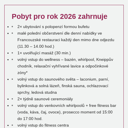
Pobyt pro rok 2026 zahrnuje
2× ubytování s polopenzí formou bufetu
malé polední občerstvení dle denní nabídky ve
Francouzské restauraci každý den mimo dne odjezdu
(11.30 – 14.00 hod.)
1× uvolňující masáž (30 min.)
volný vstup do wellness – bazén, whirlpool, Kneippův
chodník, relaxační vyhřívané lavice a odpočinkové
zóny*
volný vstup do saunového světa – laconium, parní,
bylinková a solná lázeň, finská sauna, ochlazovací
sprchy, ledová studna
2× týdně saunové ceremoniály
volný vstup do venkovních whirlpoolů + free fitness bar
(voda, káva, čaj, ovoce), prosecco moment od 15:00
do 17:00 hod.
volný vstup do fitness centra